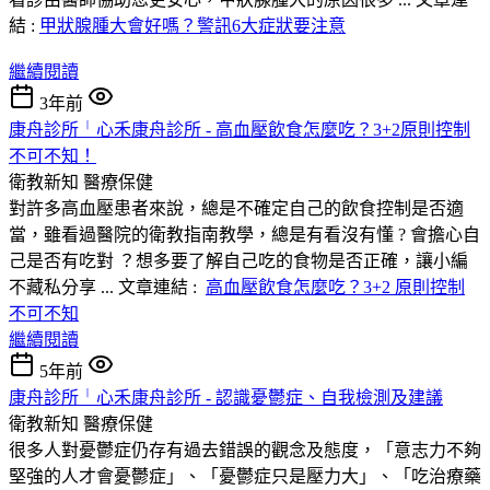
結 :
甲狀腺腫大會好嗎？警訊6大症狀要注意
繼續閱讀
3年前
康舟診所╵心禾康舟診所 - 高血壓飲食怎麼吃？3+2原則控制
不可不知！
衛教新知
醫療保健
對許多高血壓患者來說，總是不確定自己的飲食控制是否適
當，雖看過醫院的衛教指南教學，總是有看沒有懂 ? 會擔心自
己是否有吃對 ？想多要了解自己吃的食物是否正確，讓小編
不藏私分享 ... 文章連結 :
高血壓飲食怎麼吃？3+2 原則控制
不可不知
繼續閱讀
5年前
康舟診所╵心禾康舟診所 - 認識憂鬱症、自我檢測及建議
衛教新知
醫療保健
很多人對憂鬱症仍存有過去錯誤的觀念及態度，「意志力不夠
堅強的人才會憂鬱症」、「憂鬱症只是壓力大」、「吃治療藥