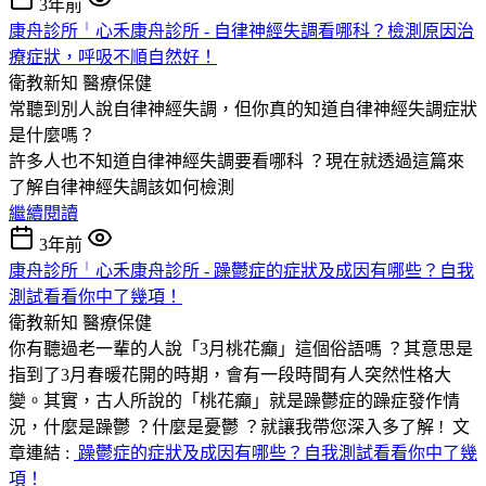
3年前
康舟診所╵心禾康舟診所 - 自律神經失調看哪科？檢測原因治
療症狀，呼吸不順自然好！
衛教新知
醫療保健
常聽到別人說自律神經失調，但你真的知道自律神經失調症狀
是什麼嗎？
許多人也不知道自律神經失調要看哪科 ？現在就透過這篇來
了解自律神經失調該如何檢測
繼續閱讀
3年前
康舟診所╵心禾康舟診所 - 躁鬱症的症狀及成因有哪些？自我
測試看看你中了幾項！
衛教新知
醫療保健
你有聽過老一輩的人說「3月桃花癲」這個俗語嗎 ？其意思是
指到了3月春暖花開的時期，會有一段時間有人突然性格大
變。其實，古人所說的「桃花癲」就是躁鬱症的躁症發作情
況，什麼是躁鬱 ？什麼是憂鬱 ？就讓我帶您深入多了解 ! 文
章連結 :
躁鬱症的症狀及成因有哪些？自我測試看看你中了幾
項！