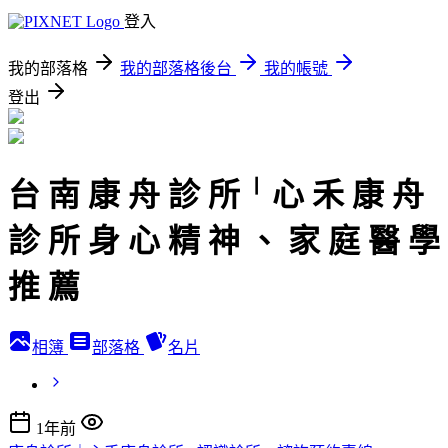
登入
我的部落格
我的部落格後台
我的帳號
登出
台 南 康 舟 診 所╵心 禾 康 舟
診 所 身 心 精 神 、 家 庭 醫 學
推 薦
相簿
部落格
名片
1年前