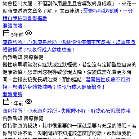
物會控制大腦，不但副作用嚴重且會導致終身成癮」，來花一
點時間透過文章多了解 。 文章連結 :
憂鬱症症狀檢測，一分
鐘自我檢測憂鬱指數
繼續閱讀
5年前
康舟診所╵心禾康舟診所 - 潛藏慢性疾病不可忽視，您清楚身
體數據嗎 ? 快執行成人健康檢查 !
衛教新知
醫療保健
慢性病早期常沒有症狀或症狀輕微，若您沒有定期監控自身的
健康數值，恐會因忽視導致發現太晚，演變成需花費更多時
間、金錢去接受長期治療。預約連結 :
潛藏慢性疾病不可忽
視，您清楚身體數據嗎 ? 快執行成人健康檢查 !
繼續閱讀
5年前
康舟診所╵心禾康舟診所 - 失眠睡不好、好擔心安眠藥依賴
衛教新知
醫療保健
保持健康的秘訣，其中很重要的一環就是要有充足的睡眠。若
你對於睡不著、失眠問題不知道該怎麼辦的話，那就讓我們一