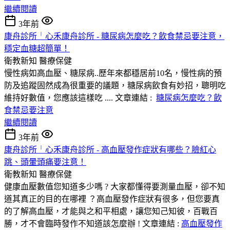
繼續閱讀
3年前
康舟診所╵心禾康舟診所 - 糖尿病怎麼吃？飲食禁忌要注意，
穩定血糖超簡單！
衛教新知
醫療保健
慢性病如高血壓、糖尿病..歷年來都穩居前10名，慢性病的預
防及追蹤固然成為很重要的議題，糖尿病飲食有妙招，聰明吃
維持好數值，您應該這樣吃 .... 文章連結 :
糖尿病怎麼吃？飲
食禁忌要注意
繼續閱讀
3年前
康舟診所╵心禾康舟診所 - 高血壓發作症狀有哪些？臉紅心
跳、頭暈頭痛要注意！
衛教新知
醫療保健
健康血壓數值您知道多少嗎 ? 大家都懂得要測量血壓，卻不知
道其真正的目的在哪裡 ？高血壓發作症狀有很多，但您要真
的了解高血壓，才能與之和平相處，讓您知己知彼，百戰百
勝，才不會臨時發作不知道該怎麼辦 ! 文章連結 :
高血壓發作