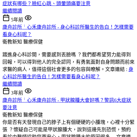
症狀有哪些？臉紅心跳、頭暈頭痛要注意
繼續閱讀
5年前
康舟診所╵心禾康舟診所 - 身心科診所醫生的告白！怎樣需要
看身心科呢？
衛教新知
醫療保健
踏進身心科診間，需要感到丟臉嗎 ？我們都希望努力能得到
回報，可以得到他人的完全認同，有勇氣面對自身問題而前來
求醫的病人，值得這個社會更多的包容與暸解。文章連結 :
身
心科診所醫生的告白！怎樣需要看身心科呢？
繼續閱讀
3年前
康舟診所╵心禾康舟診所 - 甲狀腺腫大會好嗎？警訊6大症狀
要注意
衛教新知
醫療保健
你是否有天發現自己的脖子上有個硬硬的小腫塊，心裡十分緊
張 ？懷疑自己可能是甲狀腺腫大，說到這邊先別恐慌，預約
看診由醫師協助您更安心，甲狀腺腫大的原因很多 ... 文章連